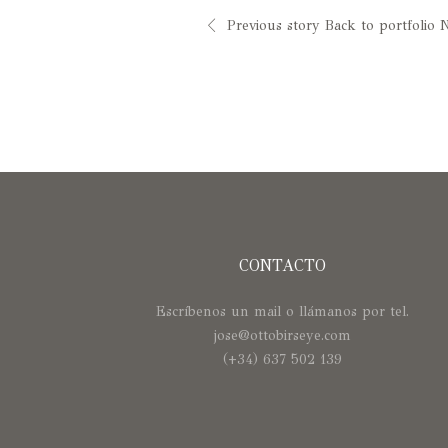
Previous story
Back to portfolio
N
CONTACTO
Escríbenos un mail o llámanos por tel.
jose@ottobirseye.com
(+34) 637 502 139