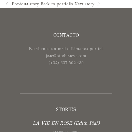
Previous story
Back to portfolio
Next story
CONTACTO
Escríbenos un mail o llámanos por tel.
jose@ottobirseye.com
(+34) 637 502 139
STORIES
LA VIE EN ROSE (Edith Piaf)